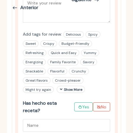
Anterior
Add tags for review:
Delicious
Spicy
Sweet
Crispy
Budget-Friendly
Refreshing
Quick and Easy
Yummy
Energizing
Family Favorite
Savory
Snackable
Flavorful
Crunchy
Great flavors
Crowd-pleaser
Might try again
Show More
Has hecho esta
Yes
No
receta?