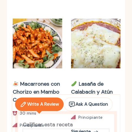
Macarrones con
Lasaña de
Chorizo en Mambo
Calabacín y Atún
Cecotec
Write A Review
Ask A Question
40 mins
30 mins
Principiante
Calificar esta receta
Principiante
Siguiente