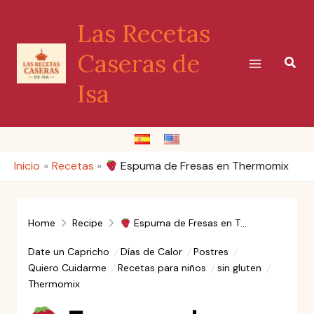
Ir
Las Recetas
al
contenido
Caseras de
Busc
Isa
Inicio
Recetas
Espuma de Fresas en Thermomix
Home
Recipe
Espuma de Fresas en Thermomix
Date un Capricho
Días de Calor
Postres
Quiero Cuidarme
Recetas para niños
sin gluten
Thermomix