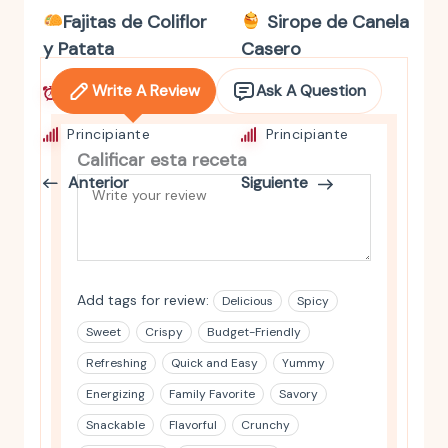
Fajitas de Coliflor
Sirope de Canela
y Patata
Casero
Write A Review
Ask A Question
1 h
25 mins
Principiante
Principiante
Calificar esta receta
Anterior
Siguiente
Add tags for review:
Delicious
Spicy
Sweet
Crispy
Budget-Friendly
Refreshing
Quick and Easy
Yummy
Energizing
Family Favorite
Savory
Snackable
Flavorful
Crunchy