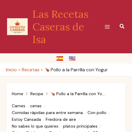
Ir
Las Recetas
al
contenido
Caseras de
Busc
Isa
Inicio
Recetas
Pollo a la Parrilla con Yogur
Home
Recipe
Pollo a la Parrilla con Yogur
Carnes
cenas
Comidas rápidas para entre semana
Con pollo
Estoy Cansada
Freidora de aire
No sabes lo que quieres
platos principales