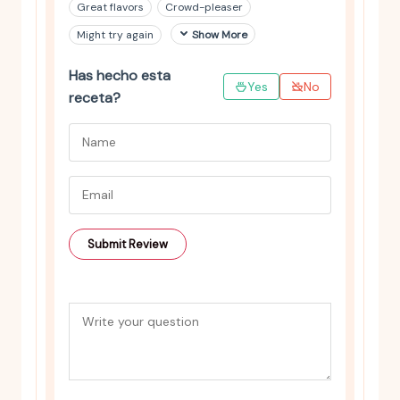
Great flavors
Crowd-pleaser
Might try again
Show More
Has hecho esta
Yes
No
receta?