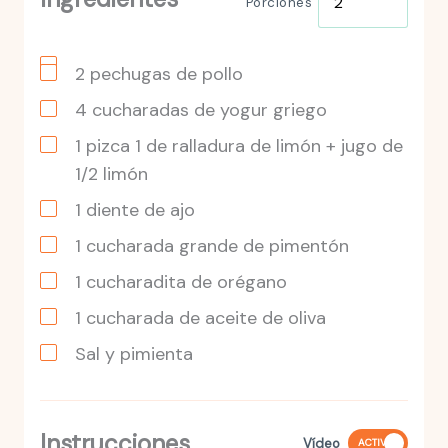
Porciones
2
pechugas
de pollo
4
cucharadas
de yogur griego
1
pizca
1 de ralladura de limón + jugo de
1/2 limón
1
diente
de ajo
1
cucharada
grande de pimentón
1
cucharadita
de orégano
1
cucharada
de aceite de oliva
Sal y pimienta
Instrucciones
Vídeo
ACTIVO