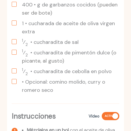
400
• g de garbanzos cocidos
(pueden
ser de bote)
1
• cucharada de aceite de oliva virgen
extra
1
⁄
• cucharadita de sal
2
1
⁄
• cucharadita de pimentón dulce
(o
2
picante, al gusto)
1
⁄
• cucharadita de cebolla en polvo
2
• Opcional: comino molido, curry o
romero seco
Instrucciones
Vídeo
ACTIVO
Mézclalos en un bol
con el aceite de oliva,