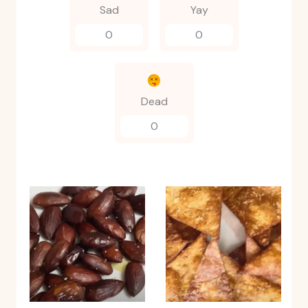
Sad
Yay
0
0
Dead
0