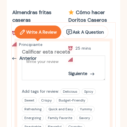
Almendras fritas
Cómo hacer
caseras
Doritos Caseros
con Tortillas de
Write A Review
Ask A Question
15 mins
Maíz
Principiante
25 mins
Calificar esta receta
Anterior
Principiante
Siguiente
Add tags for review:
Delicious
Spicy
Sweet
Crispy
Budget-Friendly
Refreshing
Quick and Easy
Yummy
Energizing
Family Favorite
Savory
Snackable
Flavorful
Crunchy