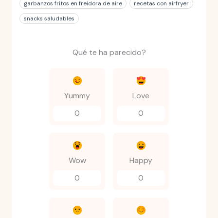
garbanzos fritos en freidora de aire
recetas con airfryer
snacks saludables
Qué te ha parecido?
Yummy
Love
0
0
Wow
Happy
0
0