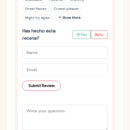
Great flavors
Crowd-pleaser
Might try again
Show More
Has hecho esta
Yes
No
receta?