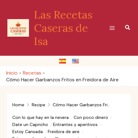
Ir
Las Recetas
al
contenido
Caseras de
Busc
Isa
Inicio
Recetas
Cómo Hacer Garbanzos Fritos en Freidora de Aire
Home
Recipe
Cómo Hacer Garbanzos Fritos en Freidora de Aire
Con lo que hay en la nevera
Con poco dinero
Date un Capricho
Entrantes y aperitivos
Estoy Cansada
Freidora de aire