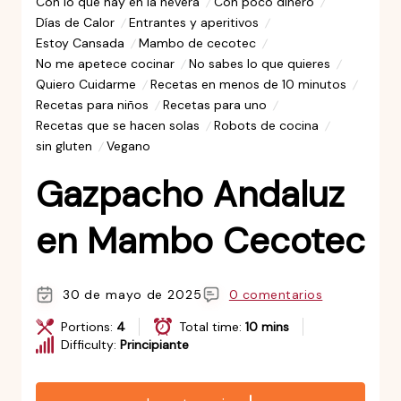
Con lo que hay en la nevera
Con poco dinero
Días de Calor
Entrantes y aperitivos
Estoy Cansada
Mambo de cecotec
No me apetece cocinar
No sabes lo que quieres
Quiero Cuidarme
Recetas en menos de 10 minutos
Recetas para niños
Recetas para uno
Recetas que se hacen solas
Robots de cocina
sin gluten
Vegano
Gazpacho Andaluz
en Mambo Cecotec
30 de mayo de 2025
0 comentarios
Portions:
4
Total time:
10 mins
Difficulty:
Principiante