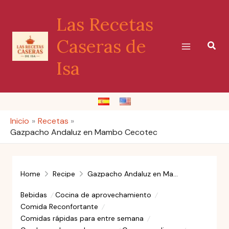
Ir
Las Recetas
al
contenido
Caseras de
Busc
Isa
Inicio
Recetas
Gazpacho Andaluz en Mambo Cecotec
Home
Recipe
Gazpacho Andaluz en Mambo Cecotec
Bebidas
Cocina de aprovechamiento
Comida Reconfortante
Comidas rápidas para entre semana