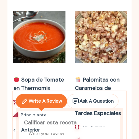
Sopa de Tomate
Palomitas con
en Thermomix
Caramelos de
Violetas: Dulce
Write A Review
Ask A Question
30 mins
Magia para tus
Tardes Especiales
Principiante
Calificar esta receta
1 h 15 mins
Anterior