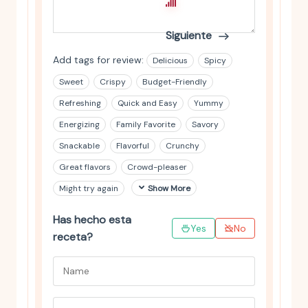
Principiante
Siguiente
Add tags for review:
Delicious
Spicy
Sweet
Crispy
Budget-Friendly
Refreshing
Quick and Easy
Yummy
Energizing
Family Favorite
Savory
Snackable
Flavorful
Crunchy
Great flavors
Crowd-pleaser
Might try again
Show More
Has hecho esta
Yes
No
receta?