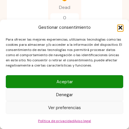
Dead
0
Gestionar consentimiento
Para ofrecer las mejores experiencias, utilizamos tecnologías como las
cookies para almacenar y/o acceder a la información del dispositivo. El
consentimiento de estas tecnologías nos permitirá procesar datos
como el comportamiento de navegación o las identificaciones únicas
en este sitio. No consentir o retirar el consentimiento, puede afectar
negativamente a ciertas características y funciones.
Aceptar
Denegar
El delicioso flan de
cremoso hummus
Ver preferencias
chocolate que te va
en Mambo
a conquistar para
Cecotec.transforma
Política de privacidad
Aviso legal
Write A Review
Ask A Question