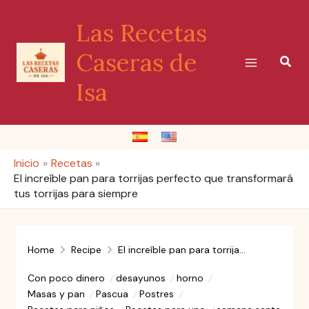
Ir
Las Recetas
al
contenido
Caseras de
Busc
Isa
Inicio
Recetas
El increíble pan para torrijas perfecto que transformará
tus torrijas para siempre
Home
Recipe
El increíble pan para torrijas perfecto que transformará tus torrijas para siempre
Con poco dinero
desayunos
horno
Masas y pan
Pascua
Postres