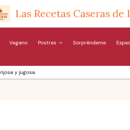
Las Recetas Caseras de 
Vegano
Postres
Sorpréndeme
Espec
njosa y jugosa.