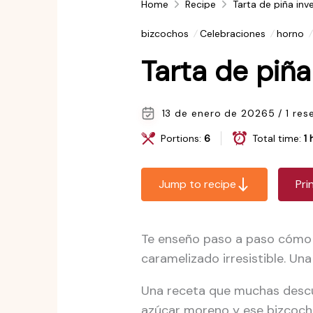
Home
Recipe
Tarta de piña inv
bizcochos
Celebraciones
horno
Tarta de piña
13 de enero de 2026
5 / 1 res
Portions:
6
Total time:
1 
Jump to recipe
Pri
Te enseño paso a paso cómo h
caramelizado irresistible. Una
Una receta que muchas descub
azúcar moreno y ese bizcoch