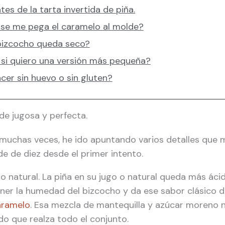
es de la tarta invertida de piña.
 se me pega el caramelo al molde?
bizcocho queda seco?
i quiero una versión más pequeña?
cer sin huevo o sin gluten?
e jugosa y perfecta.
muchas veces, he ido apuntando varios detalles que ma
de de diez desde el primer intento.
o natural. La piña en su jugo o natural queda más ácid
er la humedad del bizcocho y da ese sabor clásico d
aramelo
. Esa mezcla de mantequilla y azúcar moreno no
o que realza todo el conjunto.