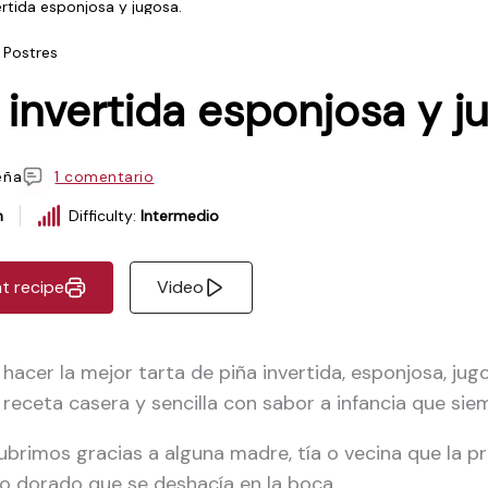
ertida esponjosa y jugosa.
Postres
 invertida esponjosa y j
eña
1 comentario
h
Difficulty:
Intermedio
nt recipe
Video
acer la mejor tarta de piña invertida, esponjosa, jug
 receta casera y sencilla con sabor a infancia que siem
rimos gracias a alguna madre, tía o vecina que la pr
o dorado que se deshacía en la boca.