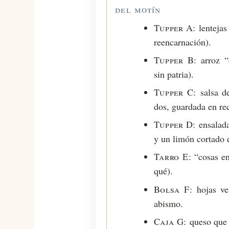
del motín
Tupper A:
lentejas
reencarnación).
Tupper B:
arroz “q
sin patria).
Tupper C:
salsa d
dos, guardada en rec
Tupper D:
ensalada
y un limón cortado 
Tarro E:
“cosas en
qué).
Bolsa F:
hojas ve
abismo.
Caja G:
queso que 