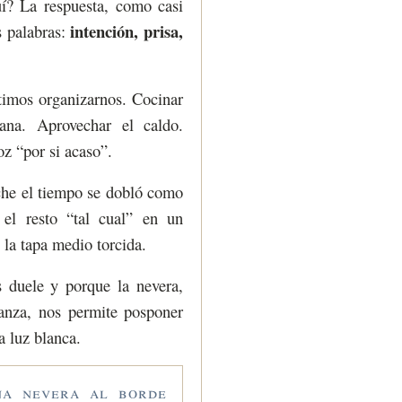
í? La respuesta, como casi
intención, prisa,
s palabras:
timos organizarnos. Cocinar
na. Aprovechar el caldo.
oz “por si acaso”.
oche el tiempo se dobló como
 el resto “tal cual” en un
 la tapa medio torcida.
s duele y porque la nevera,
ranza, nos permite posponer
a luz blanca.
una nevera al borde