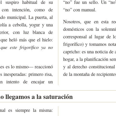
 suspiro habitual de su
“no” fue un sello. Un “no
o con intención, como de
“no” con manual.
ndo municipal. La puerta, al
Nosotros, que en esta red
 olía a cebolla, yogur y una
domésticos con la solemn
terior, con luz blanca de
corresponsal al lugar de l
e que heló más que el hielo:
frigorífico) y tomamos not
ue este frigorífico ya no
capricho: es una noticia de 
hogar, a la planificación se
eces es lo mismo— reaccionó
y al derecho constituciona
s inesperadas: primero risa,
de la montaña de recipiente
un intento de encajar un
o llegamos a la saturación
unal es siempre la misma: