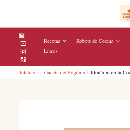
Ir
al
contenido
Recetas
Robots de Cocina
Libros
Inicio
La Gaceta del Fogón
Ultimátum en la Coc