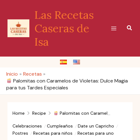
Ir
Las Recetas
al
contenido
Caseras de
Busc
Isa
Inicio
Recetas
Palomitas con Caramelos de Violetas: Dulce Magia
para tus Tardes Especiales
Home
Recipe
Palomitas con Caramelos de Violetas: Dulce Magia para tus Tardes Especiales
Celebraciones
Cumpleaños
Date un Capricho
Postres
Recetas para niños
Recetas para uno