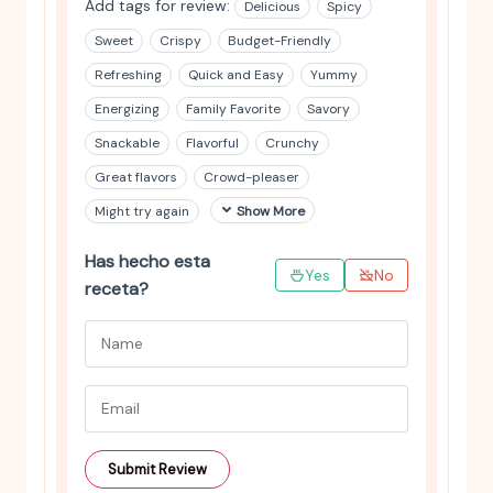
Add tags for review:
Delicious
Spicy
Sweet
Crispy
Budget-Friendly
Refreshing
Quick and Easy
Yummy
Energizing
Family Favorite
Savory
Snackable
Flavorful
Crunchy
Great flavors
Crowd-pleaser
Might try again
Show More
Has hecho esta
Yes
No
receta?