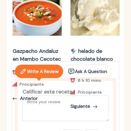
Gazpacho Andaluz
helado de
en Mambo Cecotec
chocolate blanco
en Thermomix
Write A Review
Ask A Question
10 mins
8 h 10 mins
Principiante
Calificar esta receta
Principiante
Anterior
Siguiente