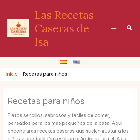
Ir
Las Recetas
al
contenido
Caseras de
Busc
Isa
Inicio
Recetas para niños
Recetas para niños
Platos sencillos, sabrosos y fáciles de comer,
pensados para los más pequeños de la casa. Aquí
encontrarás recetas caseras que suelen gustar a los
niños y que también resultan prácticas para el día a