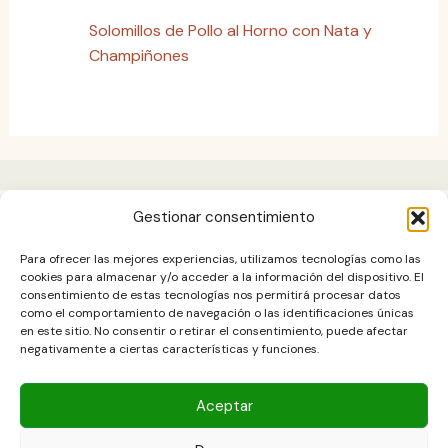
Solomillos de Pollo al Horno con Nata y
Champiñones
Gestionar consentimiento
Aviso legal
Para ofrecer las mejores experiencias, utilizamos tecnologías como las
Contacto
cookies para almacenar y/o acceder a la información del dispositivo. El
consentimiento de estas tecnologías nos permitirá procesar datos
DESCARGO DE RESPONSABILIDAD
como el comportamiento de navegación o las identificaciones únicas
Política de cookies (UE)
en este sitio. No consentir o retirar el consentimiento, puede afectar
negativamente a ciertas características y funciones.
POLÍTICA DE PRIVACIDAD
Términos y condiciones
Aceptar